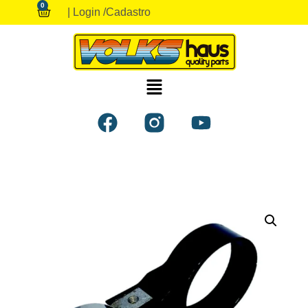
0
| Login /
Cadastro