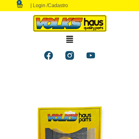
0
| Login /
Cadastro