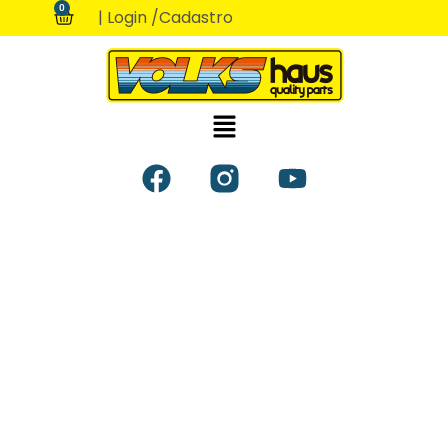
0
| Login /
Cadastro