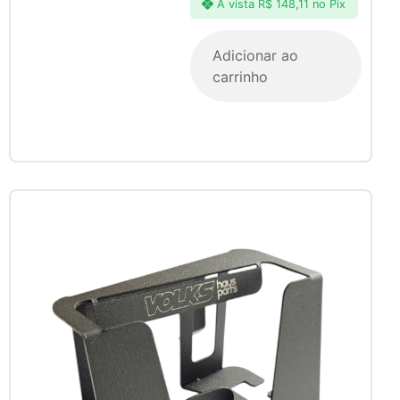
À vista
R$
148,11
no Pix
Adicionar ao
carrinho