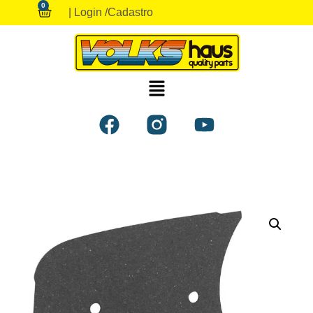
0
| Login /
Cadastro